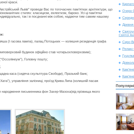
еної краси.
Карпатс
Австрійський Львів" проведе Вас по тогочасних пам’ятках архітектури, що
Озеро С
різноманітних стилях: класицизм, еклектизм, бароко. Усі ці пам'ятки
індивідуально, так і в поєднанні між собою, надаючи тим самим нашому
Середнь
Древня 
Cвятоу
ти:
Святої Ан
ляша (І гасова лампа), палац Потоцьких — колишня резиденція графа
Сиро-В
Релакс-
миповерховий будинок офіційно став чотирьохповерховим);
Гуцулка
(“Оссолінеум”), Головну пошту;
Довкола
;
Кам'яне
щадна каса (сидяча скульптура Свободи), Празький банк;
Кам'яне
ата”), управління залізниці, проїзд Крива Липа (колишній пасаж
Популярн
це народження письменника фон Захер-Мазоха(від прізвища якого