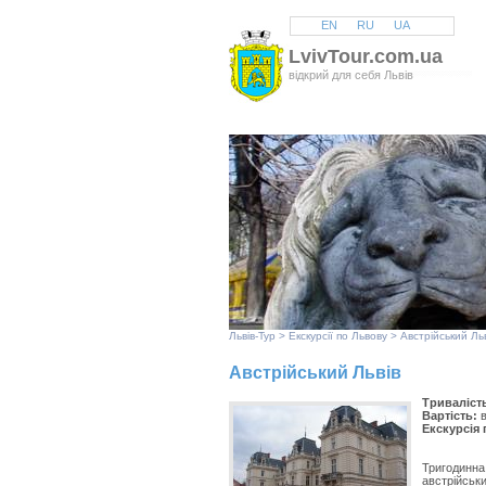
EN
RU
UA
LvivTour.com.ua
відкрий для себя Львів
Львів
-Тур >
Екскурсії по Львову
> Австрійський Льв
Австрійський Львів
Триваліст
Вартість:
в
Екскурсія
Тригодинна 
австрійськи