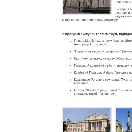
непереверш
Екскурсія "
виконані в 
існують як 
місту свою неперевершену родзинку.
У програмі екскурсії гості зможуть відвіда
Площу Марійську, аптеку і пасаж Міко
Альфреда Потоцького;
"Перший львівський хмарочос" (як се
Картинну галерею, наукову бібліотеку 
Галицький крайовий сейм (парламент)
Крайовий Польський банк, Галицька о
Кам'яницю Рогатина (сучасна “Пузата Х
Гаусмана);
Готель “Жорж”, "Гранд-Готель" — міс
походить термін "мазохізм");