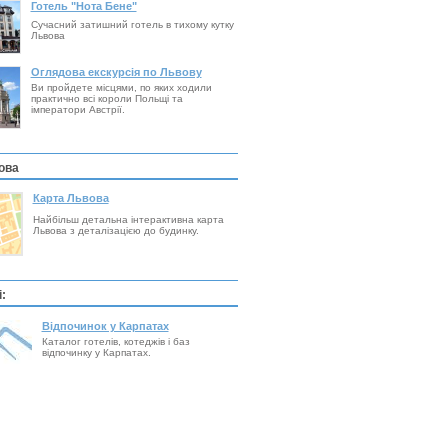
Готель "Нота Бене"
Сучасний затишний готель в тихому кутку
Львова
Оглядова екскурсія по Львову
Ви пройдете місцями, по яких ходили
практично всі короли Польщі та
імператори Австрії.
ова
Карта Львова
Найбільш детальна інтерактивна карта
Львова з деталізацією до будинку.
:
Відпочинок у Карпатах
Каталог готелів, котеджів і баз
відпочинку у Карпатах.