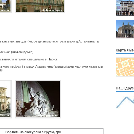
 кінських заводів (місце де знімалася гра в шахи д'Артаньяна та
Карта Льв
тська" (шотландська);
ставляли літаком спеціально в Париж;
ського періоду і вулиця Академічна (академіками жартома називали
і).
Наші друзі
Вартість за екскурсію з групи, грн