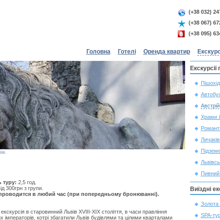
(+38 032) 24
(+38 067) 67
(+38 095) 63
Головна
Готелі
Оренда квартир
Екскурс
Екскурсії
Пішохід
Автобус
Австрій
Храми 
Романт
Личаків
Підзем
ів.
Львівсь
Пивний
ь туру:
2,5 год.
ід 300грн з групи.
Виїздні ек
 проводится в любий час (при попередньому бронюванні).
Золота 
екскурсія в старовинний Львів XVIII-XIX століття, в часи правління
SPA-тур
х імператорів, котрі збагатили Львів будівлями та цілими кварталами