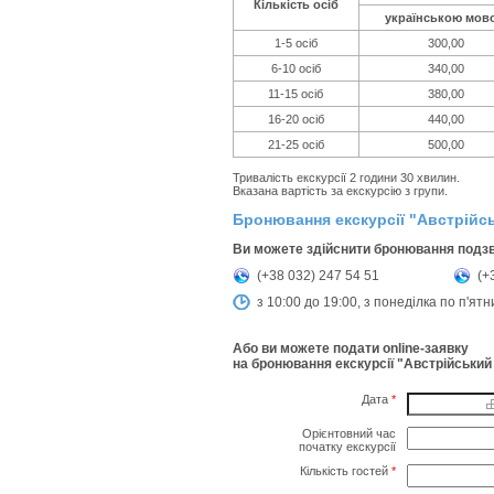
Кількість осіб
українською мов
1-5 осіб
300,00
6-10 осіб
340,00
11-15 осіб
380,00
16-20 осіб
440,00
21-25 осіб
500,00
Тривалість екскурсії 2 години 30 хвилин.
Вказана вартість за екскурсію з групи.
Бронювання екскурсії "Австрійс
Ви можете здійснити бронювання подз
(+38 032) 247 54 51
(+
з 10:00 до 19:00, з понеділка по п'ят
Або ви можете подати online-заявку
на бронювання екскурсії "Австрійський
Дата
*
Орієнтовний час
початку екскурсії
Кількість гостей
*