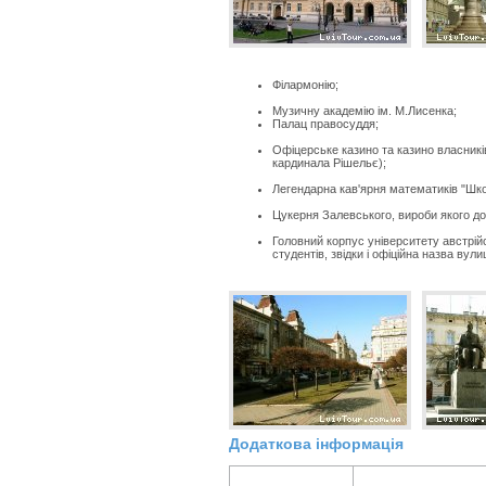
Філармонію;
Музичну академію ім. М.Лисенка;
Палац правосуддя;
Офіцерське казино та казино власників
кардинала Рішельє);
Легендарна кав'ярня математиків "Шко
Цукерня Залевського, вироби якого до
Головний корпус університету австрій
студентів, звідки і офіційна назва вулиц
Додаткова інформація