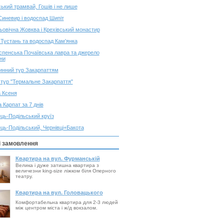
ький трамвай, Гошів і не лише
иневир і водоспад Шипіт
овічна Жовква і Крехівський монастир
Тустань та водоспад Кам'янка
спенська Почаївська лавра та джерело
ни
инний тур Закарпаттям
тур "Термальне Закарпаття"
 Ксеня
 Карпат за 7 днів
ць-Подільський круїз
ць-Подільський, Чернівці+Бакота
і замовлення
Квартира на вул. Фурманській
Велика і дуже затишна квартира з
величезни king-size ліжком біля Оперного
театру.
Квартира на вул. Головацького
Комфортабельна квартира для 2-3 людей
між центром міста і ж/д вокзалом.