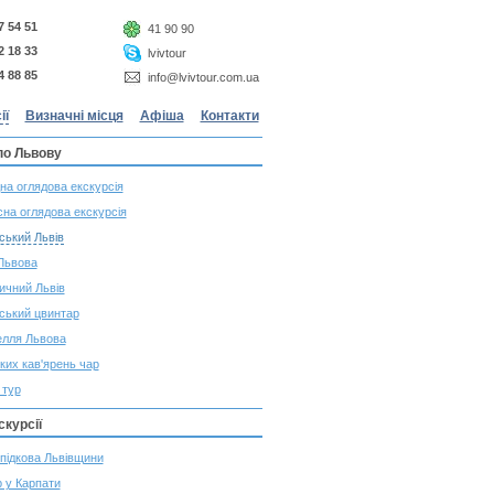
7 54 51
41 90 90
2 18 33
lvivtour
4 88 85
info@lvivtour.com.ua
ії
Визначні місця
Афіша
Контакти
 по Львову
на оглядова екскурсія
на оглядова екскурсія
ський Львів
Львова
ичний Львів
ський цвинтар
елля Львова
ких кав'ярень чар
 тур
скурсії
підкова Львівщини
 у Карпати