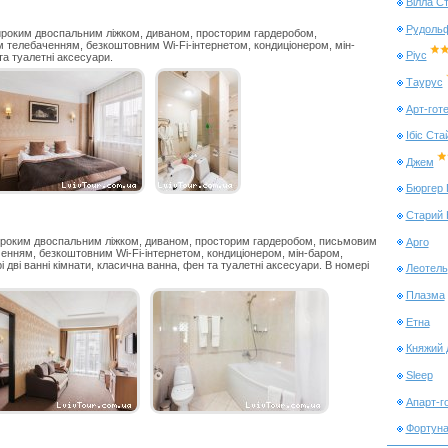
Вілла С
Рудоль
широким двоспальним ліжком, диваном, просторим гардеробом,
 телебаченням, безкоштовним Wi-Fi-інтернетом, кондиціонером, мін-
Ріус
та туалетні аксесуари.
Tаурус
Арт-гот
Ібіс Ста
Джем
Бюргер
Старий 
ироким двоспальним ліжком, диваном, просторим гардеробом, письмовим
Арго
енням, безкоштовним Wi-Fi-інтернетом, кондиціонером, мін-баром,
дві ванні кімнати, класична ванна, фен та туалетні аксесуари. В номері
Леотель
Плазма
Етна
Княжий 
Sleep
Апарт-г
Фортун