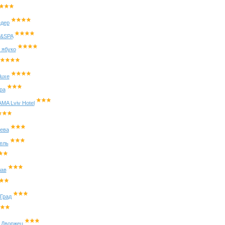
едер
l&SPA
 ябуко
luxe
ра
A Lviv Hotel
ева
ель
лав
 Град
z Дворжец