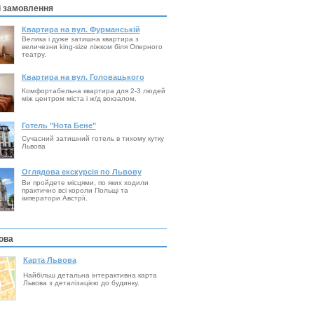
і замовлення
Квартира на вул. Фурманській
Велика і дуже затишна квартира з
величезни king-size ліжком біля Оперного
театру.
Квартира на вул. Головацького
Комфортабельна квартира для 2-3 людей
між центром міста і ж/д вокзалом.
Готель "Нота Бене"
Сучасний затишний готель в тихому кутку
Львова
Оглядова екскурсія по Львову
Ви пройдете місцями, по яких ходили
практично всі короли Польщі та
імператори Австрії.
ова
Карта Львова
Найбільш детальна інтерактивна карта
Львова з деталізацією до будинку.