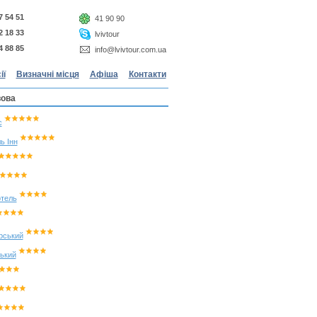
7 54 51
41 90 90
2 18 33
lvivtour
4 88 85
info@lvivtour.com.ua
ії
Визначні місця
Афіша
Контакти
вова
с
ь Інн
отель
рський
ський