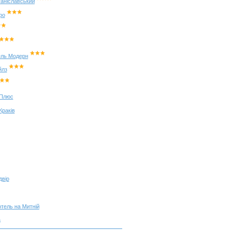
таніславський
фо
ель Модерн
йлз
 Плюс
Краків
двір
отель на Митній
а