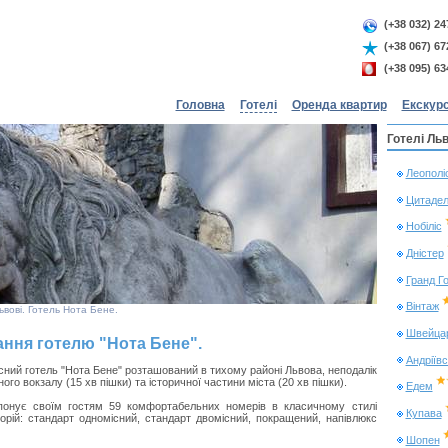
(+38 032) 24
(+38 067) 67
(+38 095) 63
Головна
Готелі
Оренда квартир
Екскурс
Готелі Ль
Леополі
Цитадел
Нобіліс
Дністер
Гранд Г
Вінтаж
вові. Готель Нота Бене.
Швейца
ння готелю "Нота Бене".
Андріїв
ний готель "Нота Бене" розташований в тихому районі Львова, неподалік
ного вокзалу (15 хв пішки) та історичної частини міста (20 хв пішки).
Едем
понує своїм гостям 59 комфортабельних номерів в класичному стилі
Купава
горій: стандарт одномісний, стандарт двомісний, покращений, напівлюкс
Шопен