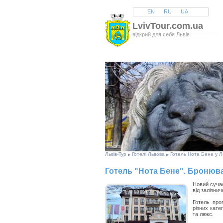
EN
RU
UA
LvivTour.com.ua
відкрий для себя Львів
Львів
-Тур
Готелі Львова
Готель Нота Бене у Ль
▶
▶
Готель "Нота Бене". Бронюва
Новий сучас
від залізнич
Готель про
різних кате
та люкс.