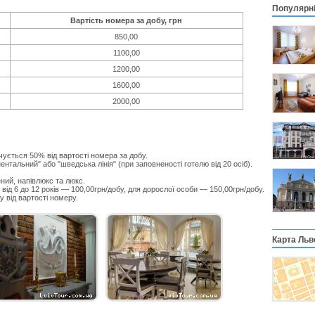
Популярн
Вартість номера за добу, грн
850,00
1100,00
1200,00
1600,00
2000,00
чується 50% від вартості номера за добу.
нтальний" або "шведська лінія" (при заповненості готелю від 20 осіб).
ий, напівлюкс та люкс.
 від 6 до 12 років — 100,00грн/добу, для дорослої особи — 150,00грн/добу.
 від вартості номеру.
Карта Льв