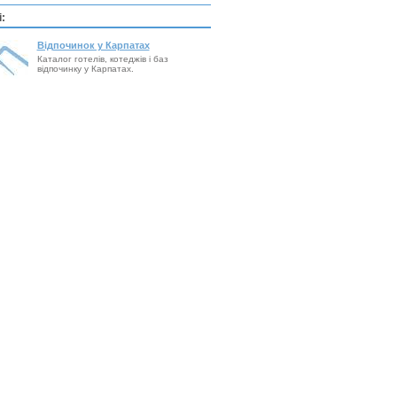
:
Відпочинок у Карпатах
Каталог готелів, котеджів і баз
відпочинку у Карпатах.