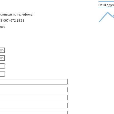
Наші друзі
вонивши по телефону:
38 067) 672 18 33
ницю