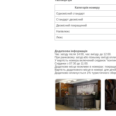
Таблиця цін
Категорія номеру
Одномісний стандарт
Стандарт двомісний
Двомісний покращений
Напівлюкс
Люкс
Додаткова інформація
Час заїзду після 14:00, час виїзду до 12:00.
При ранковому заїзді або пізньому виїзді опла
У вартість номера включений сніданок "контине
Сніданки з 07:30 до 11:00.
Додаткове місце можливе в номерах: покращен
Вартість додаткового місця в номері: для дітей
Додатково оплачується 1% туристичного збору