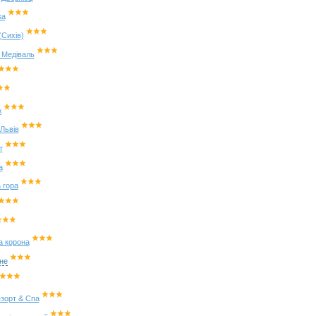
ка
(Сихів)
z Медіваль
ж
Львів
т
а
 гора
а корона
не
зорт & Спа