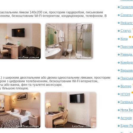
Галакти
тораспальним ліжком 140x200 см, просторим гардеробом, письмовим
Соната 
енням, безкоштовним Wi-Fi-інтернетом, кондиціонером, телефоном. В
.
Reikart
Статус
Копа
Прести
Рамада 
Комфор
Варшав
кв.) з широким двоспальним або двома односпальним ліжками, просторим
Панська
ром з цифровим телебаченням, безкоштовним Wi-Fi-інтернетом,
уш або ванна, фен та туалетні аксесуари.
Волтер
су більшою площею.
НТОН
Галицьк
Нота Бе
Асторія
Едем Ре