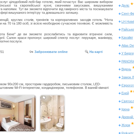
ослуг цілодобовий лобі-бар готелю, який почастує Вас широким вибором
Деліс
аїнської та європейської кухні, смачними закусками, вишуканими
а напоями. Тут ви зможете відпочити від гамірного міста та посмакувати
сфері вишуканого інтер'єру та домашнього затишку.
Сент-Ф
нцій, круглих столів, тренінгів та корпоративних заходів готель "Нота
LH Hote
на 70 та 180 осіб, зі всією необхідною сучасною технікою. Є можливість
Райське
ота Бене" де ви зможете розслабитись та відновити втрачені сили,
Kavalier
гії. Салон краси пропонує широкий спектр послуг: перукаря, манікюру,
огічні послуги.
Atlas De
 51
Забронювати online
На карті
У Бюрге
PANORAM
Відень
Замок Л
іжком 90x200 см, просторим гардеробом, письмовим столом, LED-
Єврогот
товним Wi-Fi-інтернетом, кондиціонером, телефоном. В ванній кімнаті
Еней
Святос
Ірена
Древній
Жорж
Reikart