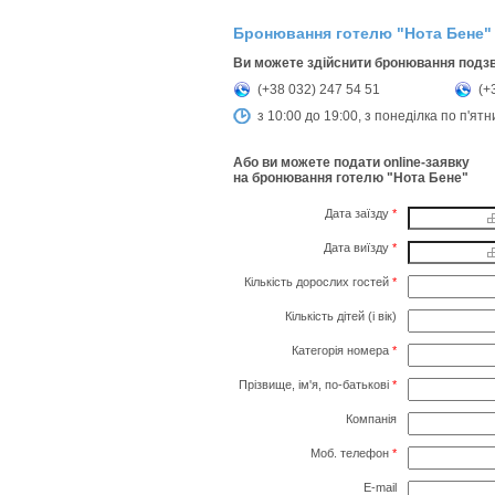
Бронювання готелю "Нота Бене"
Ви можете здійснити бронювання подз
(+38 032) 247 54 51
(+
з 10:00 до 19:00, з понеділка по п'ят
Або ви можете подати online-заявку
на бронювання готелю "Нота Бене"
Дата заїзду
*
Дата виїзду
*
Кількість дорослих гостей
*
Кількість дітей (і вік)
Категорія номера
*
Прізвище, ім'я, по-батькові
*
Компанія
Моб. телефон
*
E-mail