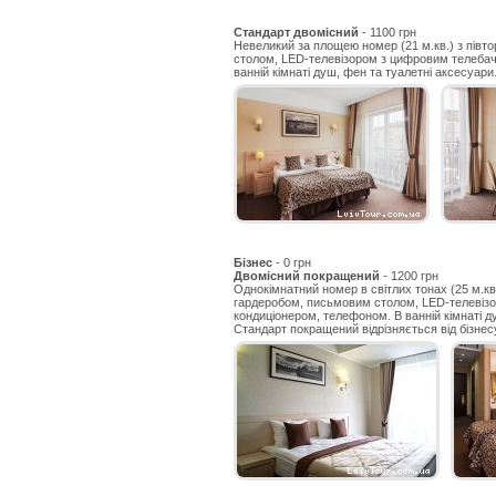
Стандарт двомісний
- 1100 грн
Невеликий за площею номер (21 м.кв.) з пів
столом, LED-телевізором з цифровим телебач
ванній кімнаті душ, фен та туалетні аксесуари
Бізнес
- 0 грн
Двомісний покращений
- 1200 грн
Однокімнатний номер в світлих тонах (25 м.
гардеробом, письмовим столом, LED-телевізо
кондиціонером, телефоном. В ванній кімнаті д
Стандарт покращений відрізняється від бізне