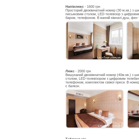
Напівлюкс
- 1600 грн
Просторий двокімнатний номер (30 м.кв.) з 
письмовим столом, LED-телевізор з цифровим
баром, телефоном. В ванній кімнаті душ, фен 
Люкс
- 2000 грн
Вишуканий двокімнатний номер (40м.кв.) з ш
столом, LED-телевізором з цифровим телебач
телефоном, комплектом свіжої преси. В номері 
є балкон.