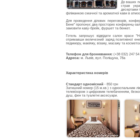
До ваших п
страв укр
десертами т
філіжанкою смачної та ароматної кави в атмо
Для проведення ділових переговорів, конфере
Бене" пропонує два просторих конференц-зали 
замовити каву-брейк, фуршет та бенкет.
Готель запрошує відвідати салон краси "Н
отримавши величезний заряд позитивної енер
педикюру, макіяжу, візажу, масажу та косметол
Телефон для бронювання:
(+38 032) 247 54
Адреса:
м. Львів, вул. Поліщука, 78а
Характеристика номерів
Стандарт одномісний
- 850 грн
Затишний номер (15 м.кв.) з односпальним л
телевізором з цифровим телебаченням, безкош
душ, фен та туалетні аксесуари.