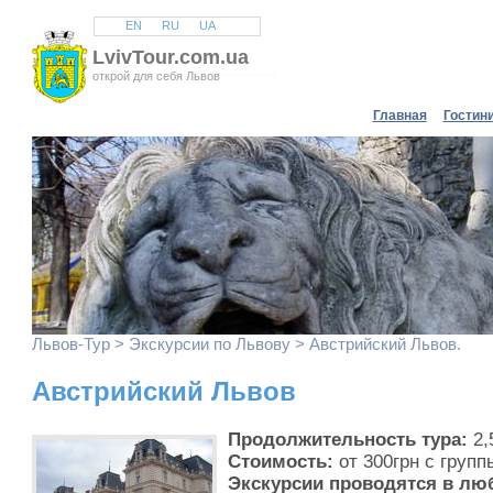
EN
RU
UA
LvivTour.com.ua
открой для себя Львов
Главная
Гостин
Львов
-Тур >
Экскурсии по Львову
> Австрийский Львов.
Австрийский Львов
Продолжительность тура:
2,
Стоимость:
от 300грн с групп
Экскурсии проводятся в лю