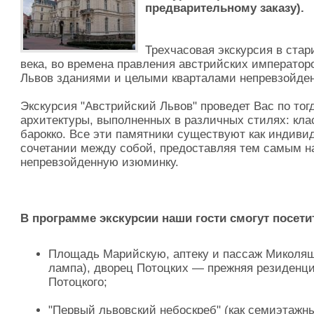
предварительному заказу).
Трехчасовая экскурсия в стар
века, во времена правления австрийских император
Львов зданиями и целыми кварталами непревзойден
Экскурсия "Австрийский Львов" проведет Вас по то
архитектуры, выполненных в различных стилях: кла
барокко. Все эти памятники существуют как индивид
сочетании между собой, предоставляя тем самым н
непревзойденную изюминку.
В программе экскурсии наши гости смогут посети
Площадь Марийскую, аптеку и пассаж Миколяша
лампа), дворец Потоцких — прежняя резиденц
Потоцкого;
"Первый львовский небоскреб" (как семиэтаж