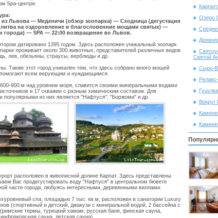
м Spa-центре.
Карпатс
ура:
Озеро 
д из Львова — Меденичи (обзор зоопарка) — Сходница (дегустация
олитва на оздоровление и благословенние мощами святых) —
Средне
и города) — SPA — 22:00 возвращение во Львов.
Древня
отором датировано 1395 годом. Здесь расположен уникальный зоопарк
опарке проживает около 300 животных, представителей различных видов
Cвятоу
дь, лев, обезьяны, страусы, верблюды и др.
Святой А
ы. Также этот город уникален тем, что здесь собрано много мощей
Сыро-В
е помогают всем верующим и нуждающимся.
Релакс
 600-900 м над уровнем моря, славится своими минеральными водами
Гуцулка
 источников и 17 скважин с разным химическим составом. Для
 популярными из них является "Нафтуся", "Боржоми" и др.
Вокруг 
Камене
Камене
Популярн
урорт расположен в живописной долине Карпат. Здесь представлены
шаем Вас продегустировать воду "Нафтуся" в центральном бювете
ной части города, любуясь интересными, деревянными виллами.
рехуровневый спа, площадью 7 тыс. кв.м, расположен в санатории Luxury
нов (спортивный и детский, джакузи с минеральной водой, 2 бассейна с
 (римские термы, турецкий хамам, русская баня, финская сауна,
 инфракрасная сауна, детская сауна).