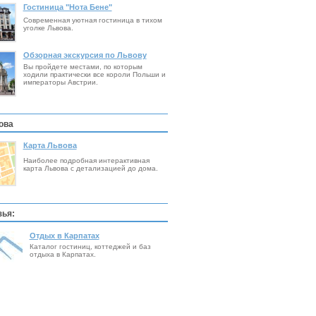
Гостиница "Нота Бене"
Современная уютная гостиница в тихом
уголке Львова.
Обзорная экскурсия по Львову
Вы пройдете местами, по которым
ходили практически все короли Польши и
императоры Австрии.
ова
Карта Львова
Наиболее подробная интерактивная
карта Львова с детализацией до дома.
ья:
Отдых в Карпатах
Каталог гостиниц, коттеджей и баз
отдыха в Карпатах.