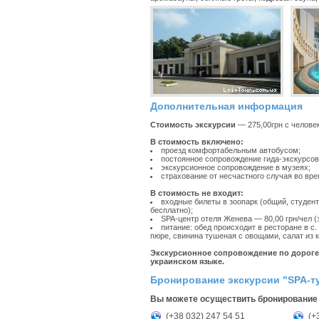
Дополнительная информация
Стоимость экскурсии
— 275,00грн с человек
В стоимость включено:
проезд комфортабельным автобусом;
постоянное сопровождение гида-экскурсов
экскурсионное сопровождение в музеях;
страхование от несчастного случая во вре
В стоимость не входит:
входные билеты в зоопарк (общий, студент, 
бесплатно);
SPA-центр отеля Женева — 80,00 грн/чел (з
питание: обед происходит в ресторане в с
пюре, свинина тушеная с овощами, салат из к
Экскурсионное сопровождение по дороге 
украинском языке.
Бронирование экскурсии "SPA-т
Вы можете осуществить бронирование 
(+38 032) 247 54 51
(+