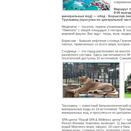
современно
Маршрут т
8:00 выез
минеральных вод) — обед - Борыслав (м
Трускавец (прогулка по центральной част
Меденичи — поселок, первое упоминание о к
"Лимпопо" с общей площадью 3 гектара. В зо
мировой фауны. Вас ждут: тигры, волк, медве
Борислав - бывшая нефтяная столица Галичин
святых, привезенных со всего мира, которы
Сходница — это город расположен на высоте
различного состава. Здесь насчитывается 38
посетителей доступны 10 источников. Самыми
Трускавец — известный бальнеологический к
минеральные воды из 14 источников. Пригла
минеральных вод, и прогуляться по централь
SPA-центр "Royall SPA & Wellness центр" — т
Resort Женева. Комплекс включает: 11 бассей
водой Мертвого моря, офуро); 18 саун и бань
аромасауны, соляные гроты, кедровая сауна,