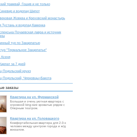
кий трамвай, Гошив и не только
Синевир и водопад Шипот
вековая Жовква и Креховский монастырь
я Тустань и водопад Каменка
спенська Почаевская лавра и источник
нны
инный тур по Закарпатью
-тур "Термальное Закарпатье"
 Ксеня
Карпат за 7 дней
ц-Подольский круиз
ц-Подольский, Черновцы+Бакота
ые заказы
Квартира на ул. Фурманской
Большая и очень уютная квартира с
огромной king-size кроватью рядом с
Оперным театром.
Квартира на ул. Головацкого
Комфортабельная квартира для 2-3-х
человек между центром города и ж/д
вокзалом.