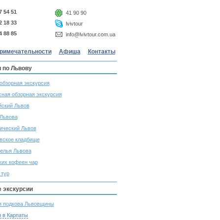
7 54 51
41 90 90
2 18 33
lvivtour
4 88 85
info@lvivtour.com.ua
римечательности
Афиша
Контакты
 по Львову
обзорная экскурсия
сная обзорная экскурсия
йский Львов
Львова
ический Львов
вское кладбище
елья Львова
ких кофеен чар
 тур
 экскурсии
я подкова Львовщины
р в Карпаты