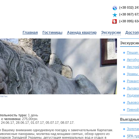
(+38 032) 24
(+38 067) 67
(+38 095) 63
Главная
Гостиницы
Аренда квартир
Экскурсии
Достоп
Экскурсии
Пешая 
Автобу
Австри
Храмы 
Романт
Лычако
Подзем
паты.
Львовс
Пивной
ельность тура:
1 день
 с человека:
275,00грн.
Выездные
:
24.06.17, 28.06.17, 01.07.17, 05.07.17, 08.07.17.
Золота
 Вашему вниманию однодневную поездку к замечательным Карпатам.
живописные панорамы, молитва над мощами святых, обзор одного из
SPA-ту
парков Западной Украины, дегустация минеральных вод и отдых в