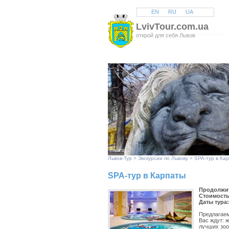
EN
RU
UA
LvivTour.com.ua
открой для себя Львов
Львов
-Тур >
Экскурсии по Львову
> SPA-тур в Кар
SPA-тур в Карпаты
Продолжит
Стоимость
Даты тура
Предлагаем
Вас ждут: 
лучших зоо