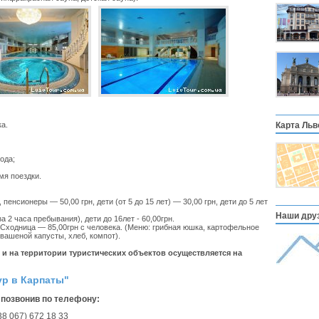
а.
Карта Льв
ода;
мя поездки.
пенсионеры — 50,00 грн, дети (от 5 до 15 лет) — 30,00 грн, дети до 5 лет
Наши друз
а 2 часа пребывания), дети до 16лет - 60,00грн.
. Сходница — 85,00грн с человека. (Меню: грибная юшка, картофельное
вашеной капусты, хлеб, компот).
и на территории туристических объектов осуществляется на
ур в Карпаты"
позвонив по телефону:
38 067) 672 18 33