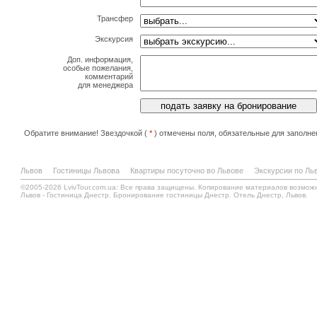
Трансфер
Экскурсия
Доп. информация,
особые пожелания,
комментарий
для менеджера
Обратите внимание! Звездочкой (
*
) отмечены поля, обязательные для заполне
Львов
Гостиницы Львова
Квартиры посуточно во Львове
Экскурсии по Ль
©2005-2026 LvivTour.com.ua: Все права защищены. Копирование материалов возмож
Львов - Гостиница Днестр. Бронирование гостиницы Днестр. Отель Днестр, Львов.