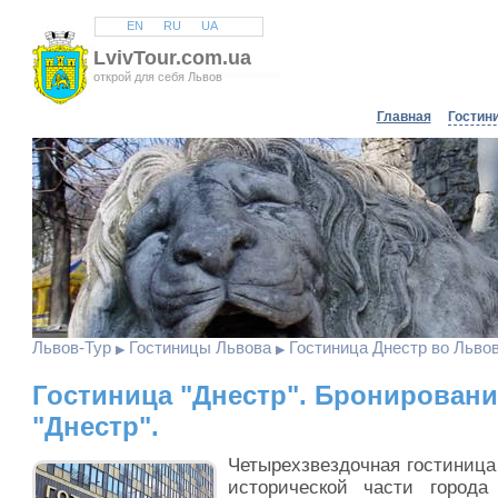
EN
RU
UA
LvivTour.com.ua
открой для себя Львов
Главная
Гостин
Львов
-Тур
Гостиницы Львова
Гостиница Днестр во Львов
▶
▶
Гостиница "Днестр". Бронирован
"Днестр".
Четырехзвездочная гостиница
исторической части города