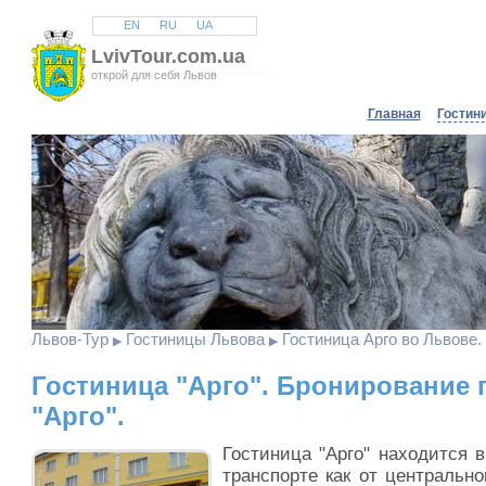
EN
RU
UA
LvivTour.com.ua
открой для себя Львов
Главная
Гостин
Львов
-Тур
Гостиницы Львова
Гостиница Арго во Львове.
▶
▶
Гостиница "Арго". Бронирование
"Арго".
Гостиница "Арго" находится 
транспорте как от центрально