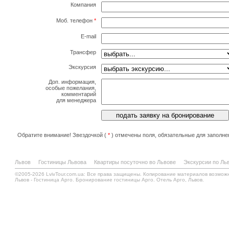
Компания
Моб. телефон
*
E-mail
Трансфер
Экскурсия
Доп. информация,
особые пожелания,
комментарий
для менеджера
Обратите внимание! Звездочкой (
*
) отмечены поля, обязательные для заполне
Львов
Гостиницы Львова
Квартиры посуточно во Львове
Экскурсии по Ль
©2005-2026 LvivTour.com.ua: Все права защищены. Копирование материалов возмож
Львов - Гостиница Арго. Бронирование гостиницы Арго. Отель Арго, Львов.