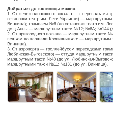
Добраться до гостиницы можно:
1. От железнодорожного вокзала — с пересадками 
остановки театр им. Леси Украинки) — маршрутным 
Винница); трамваем №6 (до остановки театр им. Ле
до ц.Анны — маршрутным такси №12; №6А; №144 (д
2. От пригородного вокзала — маршрутным такси №4
пешком до площади Кропивницкого — маршрутным т
Винница).
3. От аэропорта — троллейбусом пересадками трам
Любинская-Выговского) — оттуда маршрутным такси
маршрутным такси №48 (до ул. Любинская-Выговско
маршрутными такси №11; №131 (до ул. Винница).