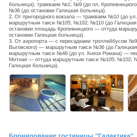
больница); трамваем №1; №9 (до пл. Кропивницког
№36 (до остановки Галицкая больница).
2. От пригородного вокзала — трамваем №10 (до ул
маршрутным такси №105; №102; №110 (до Галицкая 
остановки площадь Кропивницкого — оттуда маршр
остановки Галицкая больница).
3. От аэропорта — с пересадками троллейбусом №9 
Выговского) — маршрутным такси №36 (до Галицкая
маршрутным такси №48 (до ул. Князя Романа) — п
Митная — оттуда маршрутным такси №105; №102; №
Галицкая больница).
Бронирование гостиницы "Галактика"