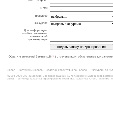
Моб. телефон
*
E-mail
Трансфер
Экскурсия
Доп. информация,
особые пожелания,
комментарий
для менеджера
Обратите внимание! Звездочкой (
*
) отмечены поля, обязательные для заполне
Львов
Гостиницы Львова
Квартиры посуточно во Львове
Экскурсии по Ль
©2005-2026 LvivTour.com.ua: Все права защищены. Копирование материалов возмож
Львов - Гостиница Галактика. Бронирование гостиницы Галактика. Отель Галактика, Л