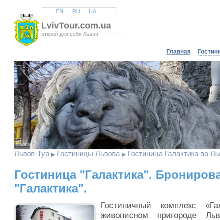
EN
RU
UA
LvivTour.com.ua
открой для себя Львов
Главная
Гостин
Львов
-Тур
Гостиницы Львова
Гостиница Галактика во Ль
▶
▶
Гостиница "Галактика". Брониров
"Галактика".
Гостиничный комплекс «Га
живописном пригороде Ль