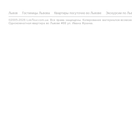
Львов
Гостиницы Львова
Квартиры посуточно во Львове
Экскурсии по Ль
©2005-2026 LvivTour.com.ua: Все права защищены. Копирование материалов возмож
Однокомнатная квартира во Львове #88 ул. Ивана Франка.