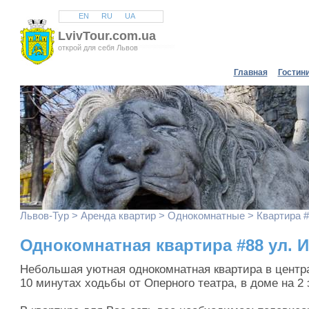
EN
RU
UA
LvivTour.com.ua
открой для себя Львов
Главная
Гостин
Львов
-Тур >
Аренда квартир
>
Однокомнатные
> Квартира #
Однокомнатная квартира #88 ул. 
Небольшая уютная однокомнатная квартира в центра
10 минутах ходьбы от Оперного театра, в доме на 2 