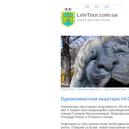
EN
RU
UA
LvivTour.com.ua
открой для себя Львов
Львов
-Тур >
Аренда квартир
>
Однокомнатные
>
Однокомнатная квартира #4 
Уникальные просторные апартаменты (59 кв.м
жил и творил свои выдающийся произведения
певица Соломия Крушельницкая. Квартира рас
Площади Рынок и Оперного театра.
Апартаменты обустроены всем необходимым д
уютно. К Вашим услугам: новая изысканная м