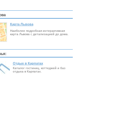
ова
Карта Львова
Наиболее подробная интерактивная
карта Львова с детализацией до дома.
ья:
Отдых в Карпатах
Каталог гостиниц, коттеджей и баз
отдыха в Карпатах.