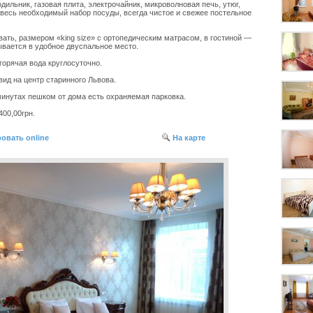
дильник, газовая плита, электрочайник, микроволновая печь, утюг,
 весь необходимый набор посуды, всегда чистое и свежее постельное
ать, размером «king size» с ортопедическим матрасом, в гостиной —
вается в удобное двуспальное место.
горячая вода круглосуточно.
ид на центр старинного Львова.
минутах пешком от дома есть охраняемая парковка.
400,00грн.
овать online
На карте