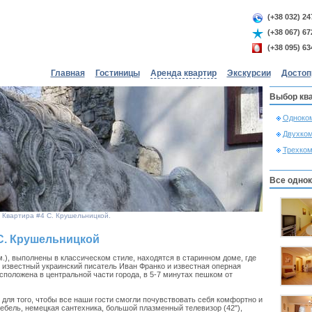
(+38 032) 24
(+38 067) 67
(+38 095) 63
Главная
Гостиницы
Аренда квартир
Экскурсии
Достоп
Выбор кв
Одноко
Двухко
Трехко
Все одно
 Квартира #4 С. Крушельницкой.
С. Крушельницкой
.), выполнены в классическом стиле, находятся в старинном доме, где
 известный украинский писатель Иван Франко и известная оперная
положена в центральной части города, в 5-7 минутах пешком от
ля того, чтобы все наши гости смогли почувствовать себя комфортно и
ебель, немецкая сантехника, большой плазменный телевизор (42"),