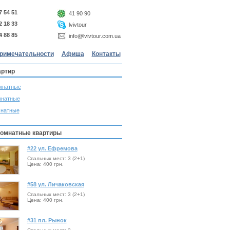
7 54 51
41 90 90
2 18 33
lvivtour
4 88 85
info@lvivtour.com.ua
римечательности
Афиша
Контакты
артир
мнатные
мнатные
мнатные
комнатные квартиры
#22 ул. Ефремова
Спальных мест: 3 (2+1)
Цена: 400 грн.
#58 ул. Личаковская
Спальных мест: 3 (2+1)
Цена: 400 грн.
#31 пл. Рынок