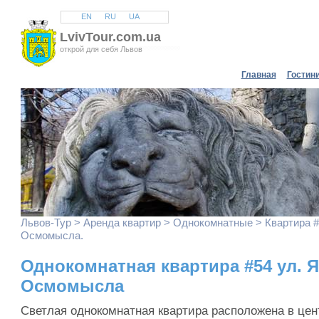
EN
RU
UA
LvivTour.com.ua
открой для себя Львов
Главная
Гостин
Львов
-Тур >
Аренда квартир
>
Однокомнатные
> Квартира #
Осмомысла.
Однокомнатная квартира #54 ул. 
Осмомысла
Светлая однокомнатная квартира расположена в цен