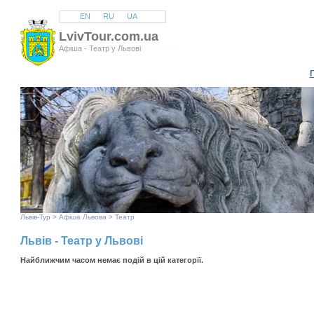
EN
RU
UA
LvivTour.com.ua
Афіша - Театр у Львові
Львів
-Тур >
Афіша Львова
> Театр
Львів - Театр у Львові
Найближчим часом немає подій в цій категорії.