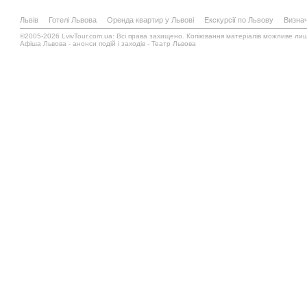
Львів
Готелі Львова
Оренда квартир у Львові
Екскурсії по Львову
Визнач
©2005-2026 LvivTour.com.ua: Всі права захищено. Копіювання матеріалів можливе лиш
Афіша Львова - анонси подій і заходів - Театр Львова