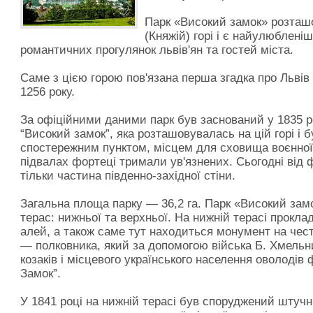
Парк «Високий замок» розташ
(Княжій) горі і є найулюблені
романтичних прогулянок львів'ян та гостей міста.
Саме з цією горою пов'язана перша згадка про Львів
1256 року.
За офіційними даними парк був заснований у 1835 ро
“Високий замок”, яка розташовувалась на цій горі і 
спостережним пунктом, місцем для сховища воєнної з
підвалах фортеці тримали ув'язнених. Сьогодні від
тільки частина південно-західної стіни.
Загальна площа парку — 36,2 га. Парк «Високий зам
терас: нижньої та верхньої. На нижній терасі прокла
алей, а також саме тут находиться монумент на че
— полковника, який за допомогою війська Б. Хмельн
козаків і місцевого українського населення оволоді
Замок”.
У 1841 році на нижній терасі був споруджений штучни