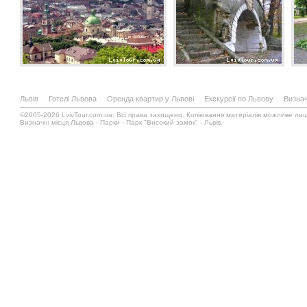
Львів
Готелі Львова
Оренда квартир у Львові
Екскурсії по Львову
Визнач
©2005-2026 LvivTour.com.ua: Всі права захищено. Копіювання матеріалів можливе лиш
Визначні місця Львова - Парки - Парк "Високий замок" - Львів.