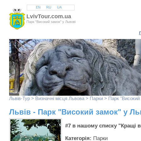
EN
RU
UA
LvivTour.com.ua
Парк "Високий замок" у Львові
Львів
-Тур >
Визначні місця Львова
>
Парки
> Парк "Високий 
Львів - Парк "Високий замок" у Ль
#7 в нашому списку "Кращі в
Категорія:
Парки