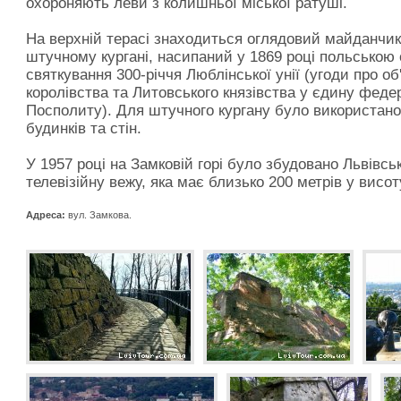
охороняють леви з колишньої міської ратуші.
На верхній терасі знаходиться оглядовий майданчик
штучному кургані, насипаний у 1869 році польською
святкування 300-річчя Люблінської унії (угоди про о
королівства та Литовського князівства у єдину феде
Посполиту). Для штучного кургану було використано
будинків та стін.
У 1957 році на Замковій горі було збудовано Львівсь
телевізійну вежу, яка має близько 200 метрів у висот
Адреса:
вул. Замкова.