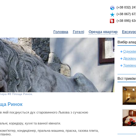
(+38 032) 24
(+38 067) 67
(+38 095) 63
Головна
Готелі
Оренда квартир
Екскурс
Вибір апа
Однокім
Двокімн
Трикімна
Всі трикім
тира #8 Площа Ринок.
оща Ринок
 в якій поєднується дух старовинного Львова з сучасною
ьні, коридору, кухні та ванної кімнати.
комп’ютер, кондиціонер, пральна машина, праска, газова плита,
піаніно.