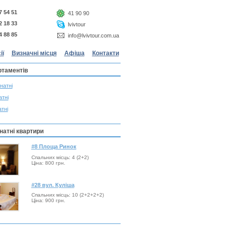
7 54 51
41 90 90
2 18 33
lvivtour
4 88 85
info@lvivtour.com.ua
ії
Визначні місця
Афіша
Контакти
ртаментів
натні
атні
тні
натні квартири
#8 Площа Ринок
Спальних місць: 4 (2+2)
Ціна: 800 грн.
#28 вул. Куліша
Спальних місць: 10 (2+2+2+2)
Ціна: 900 грн.