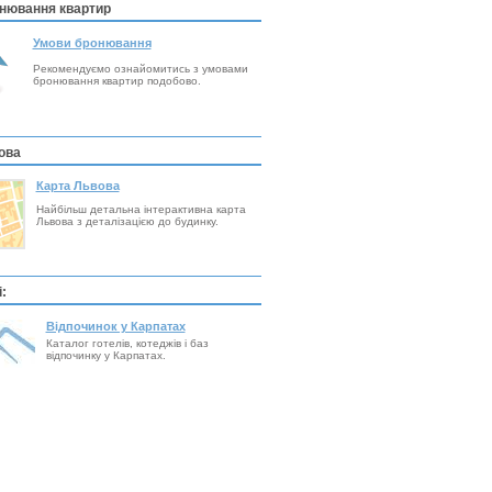
нювання квартир
Умови бронювання
Рекомендуємо ознайомитись з умовами
бронювання квартир подобово.
ова
Карта Львова
Найбільш детальна інтерактивна карта
Львова з деталізацією до будинку.
:
Відпочинок у Карпатах
Каталог готелів, котеджів і баз
відпочинку у Карпатах.