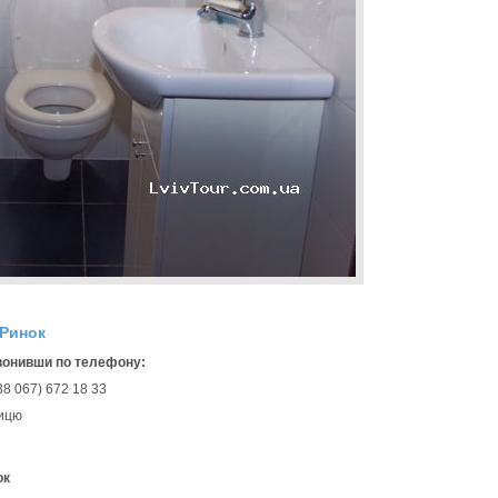
Ринок
вонивши по телефону:
38 067) 672 18 33
ницю
ок