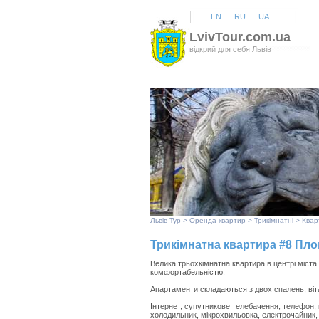
EN
RU
UA
LvivTour.com.ua
відкрий для себя Львів
Львів
-Тур >
Оренда квартир
>
Трикімнатні
> Квар
Трикімнатна квартира #8 Пл
Велика трьохкімнатна квартира в центрі міста
комфортабельністю.
Апартаменти складаються з двох спалень, вітал
Інтернет, супутникове телебачення, телефон, 
холодильник, мікрохвильовка, електрочайник, 