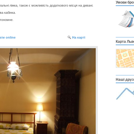
Умови бро
альні ліжка, також є можливість додаткового місця на дивані.
ва кабінка.
втономне.
ти online
На карті
Карта Льв
Наші друзі