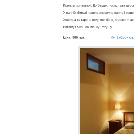
Кімнати ізольовані. До Ваших послуг два двосп
У ванній кімнаті наявна класична ванна і душо
Холодна та гаряча вода постійно, опалення а
Вигляд з вікон на міську Ратушу.
Ціна: 800 грн.
Забронюва